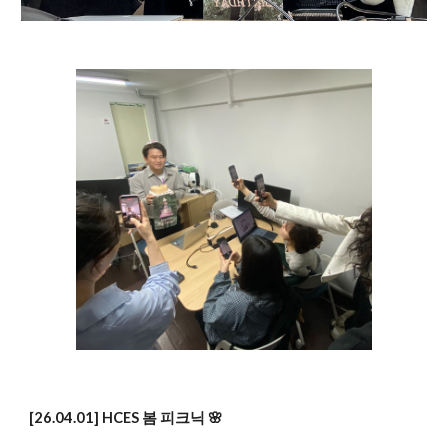
[2
6
.0
4.01
]
HCES 봄 피크닉 🌸