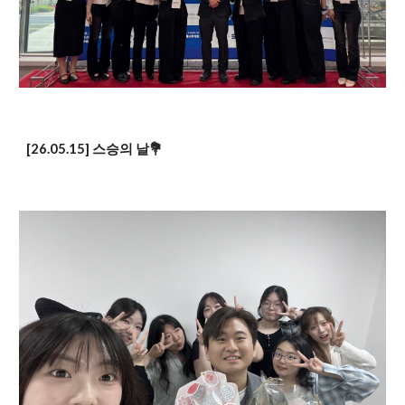
[26.0
5
.15]
스승의 날💐