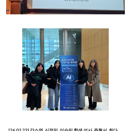
[26.02.23] 강소영, 신정민, 이수민 학생 석사, 주현서, 최다