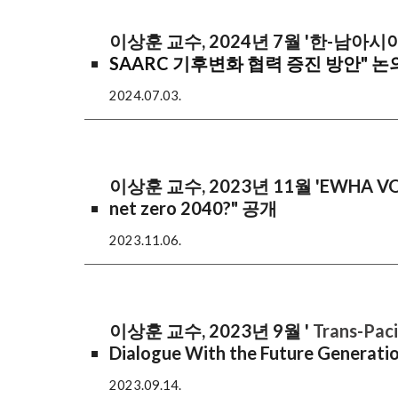
이상훈 교수, 202
4
년
7
월
'한-남아시아
SAARC 기후변화 협력 증진 방안" 논
202
4
.07.0
3
.
이상훈 교수, 2023년 11월 '
EWHA V
net zero 2040?"
공개
2023.11.06.
이상훈 교수, 2
023년
9
월
'
Trans-Paci
Dialogue With the Future Gene
2023.
09
.
14
.